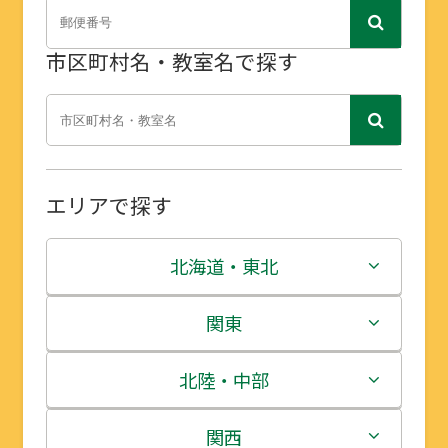
市区町村名・教室名で探す
エリアで探す
北海道・東北
北海道
関東
青森県
茨城県
北陸・中部
岩手県
栃木県
新潟県
関西