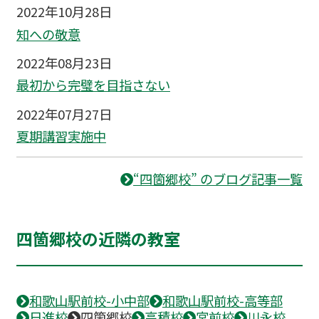
2022年10月28日
知への敬意
2022年08月23日
最初から完璧を目指さない
2022年07月27日
夏期講習実施中
“四箇郷校” のブログ記事一覧
四箇郷校の近隣の教室
和歌山駅前校-小中部
和歌山駅前校-高等部
日進校
四箇郷校
高積校
宮前校
川永校