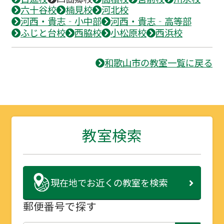
六十谷校
楠見校
河北校
河西・貴志‐小中部
河西・貴志‐高等部
ふじと台校
西脇校
小松原校
西浜校
和歌山市の教室一覧に戻る
教室検索
現在地で
お近くの教室を検索
郵便番号で探す