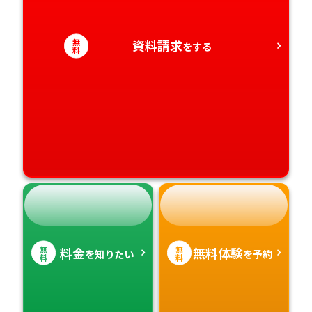
愛媛県
鹿児島県
無
資料請求
をする
料
高知県
沖縄県
無
無
料金
無料体験
を知りたい
を予約
料
料