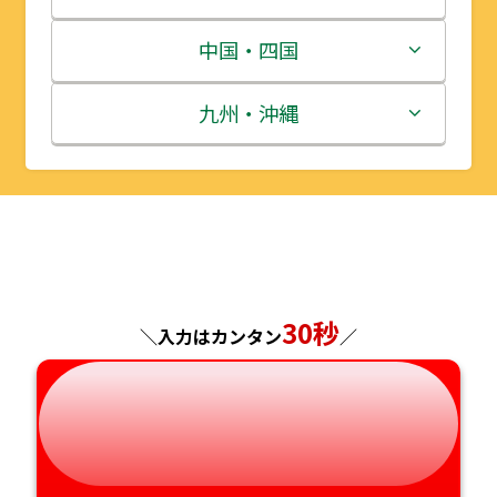
宮城県
群馬県
富山県
三重県
中国・四国
秋田県
埼玉県
石川県
滋賀県
鳥取県
九州・沖縄
山形県
千葉県
福井県
京都府
島根県
福岡県
福島県
東京都
山梨県
大阪府
岡山県
佐賀県
神奈川県
長野県
兵庫県
広島県
長崎県
30秒
＼入力はカンタン
／
岐阜県
奈良県
山口県
熊本県
静岡県
和歌山県
徳島県
大分県
愛知県
香川県
宮崎県