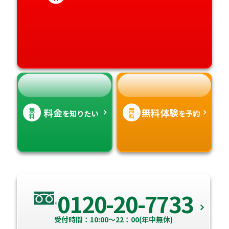
愛媛県
鹿児島県
高知県
沖縄県
無
無
料金
無料体験
を知りたい
を予約
料
料
0120-20-7733
受付時間：10:00～22：00(年中無休)