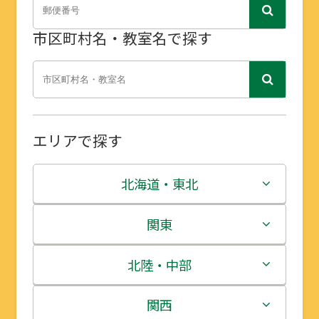
市区町村名・教室名で探す
エリアで探す
北海道・東北
北海道
関東
青森県
茨城県
北陸・中部
岩手県
栃木県
新潟県
関西