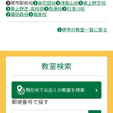
堺市駅前校
南花田校
浅香山校
東上野芝校
東上野芝-高校部
西湊校
石津川校
諏訪森校
福泉校
堺市の教室一覧に戻る
教室検索
現在地で
お近くの教室を検索
郵便番号で探す