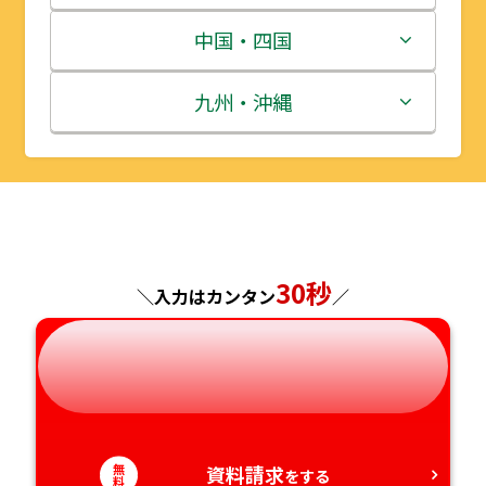
宮城県
群馬県
富山県
三重県
中国・四国
秋田県
埼玉県
石川県
滋賀県
鳥取県
九州・沖縄
山形県
千葉県
福井県
京都府
島根県
福岡県
福島県
東京都
山梨県
大阪府
岡山県
佐賀県
神奈川県
長野県
兵庫県
広島県
長崎県
30秒
＼入力はカンタン
／
岐阜県
奈良県
山口県
熊本県
静岡県
和歌山県
徳島県
大分県
愛知県
香川県
宮崎県
無
資料請求
をする
料