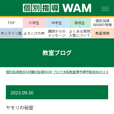
個別指導
TOP
小学生
中学生
高校生
WAMの特徴
講師からの
よくある質問
オンライン塾
よろこびの声
教室検索
メッセージ
入塾について
教室ブログ
個別指導塾WAM
個別指導WAM ブログ
大阪教室
堺市
堺市駅前校のスタッ
2023.09.30
ヤモリの秘密