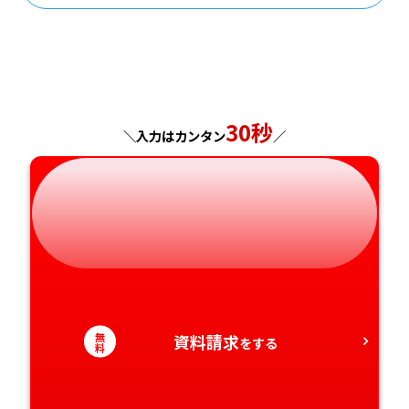
30秒
＼入力はカンタン
／
無
資料請求
をする
料