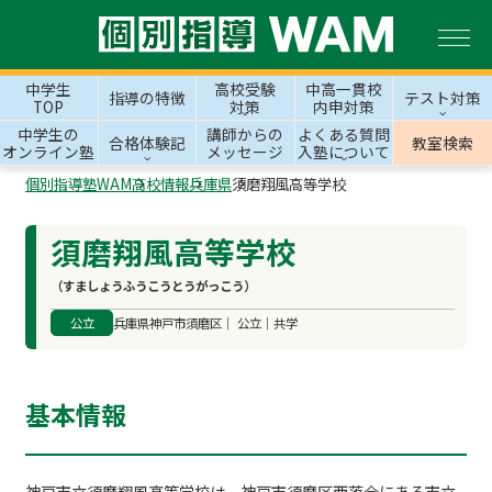
中学生
高校受験
中高一貫校
指導の特徴
テスト対策
TOP
対策
内申対策
中学生の
講師からの
よくある質問
合格体験記
教室検索
オンライン塾
メッセージ
入塾について
個別指導塾WAM
高校情報
兵庫県
須磨翔風高等学校
須磨翔風高等学校
（すましょうふうこうとうがっこう）
公立
兵庫県神戸市須磨区｜ 公立｜共学
基本情報
神戸市立須磨翔風高等学校は、神戸市須磨区西落合にある市立