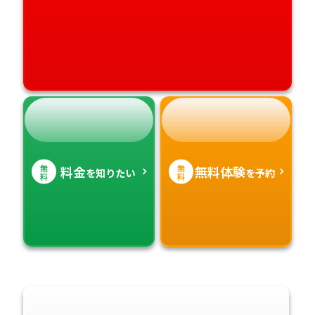
無
無
料金
無料体験
を知りたい
を予約
料
料