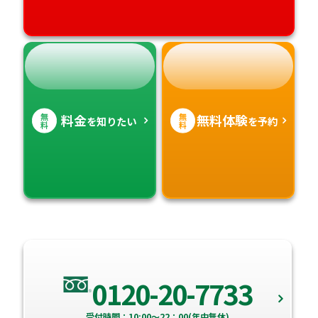
無
無
料金
無料体験
を知りたい
を予約
料
料
0120-20-7733
受付時間：10:00～22：00(年中無休)