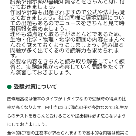
試薬や指示薬の基礎知識などをきちんと身に付
けておきましょう。
作図や計算も出題されますので公式や法則も覚
えておきましょう。社会同様に環境問題につい
ての出題もあるのでニュースをきちんと見て時
事情報を集めましょう。
理科も満点近く取る子がほとんどであるため、
生物・化学・物理・地学の範囲の内容をまんべ
んなく覚えておくようにしましょう。読み取る
問題が多く出てくるので読解力も求められま
す。
必要な内容をきちんと読み取り解答していく練
習と、実験結果から考察していく問題をたくさ
ん演習しておきましょう。
受験対策について
四條畷高校は倍率のタイプがⅠタイプなので受験時の得点の比
率が高くなります。内申点はほぼ満点の子が多数なので1年生か
らのテストをきちんと受けることや提出物は必ず怠らないよう
にしておきましょう。
全体的に7割の正答率が求められますので基本的な内容は確実に