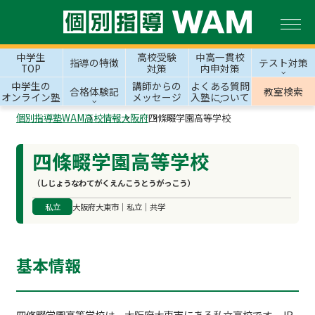
中学生
高校受験
中高一貫校
指導の特徴
テスト対策
TOP
対策
内申対策
中学生の
講師からの
よくある質問
合格体験記
教室検索
オンライン塾
メッセージ
入塾について
個別指導塾WAM
高校情報
大阪府
四條畷学園高等学校
四條畷学園高等学校
（しじょうなわてがくえんこうとうがっこう）
私立
大阪府大東市｜私立｜共学
基本情報
四條畷学園高等学校は、大阪府大東市にある私立高校です。JR