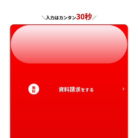
30秒
＼入力はカンタン
／
無
資料請求
をする
料