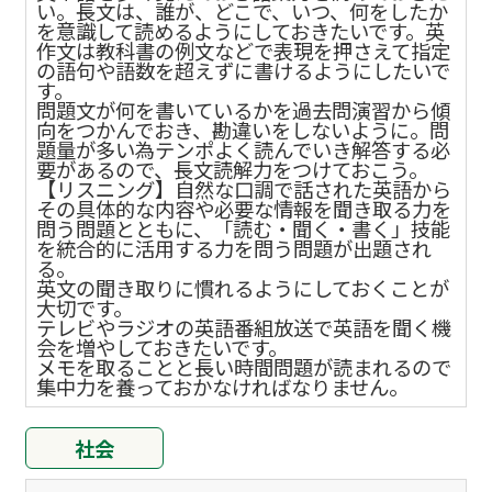
い。長文は、誰が、どこで、いつ、何をしたか
を意識して読めるようにしておきたいです。英
作文は教科書の例文などで表現を押さえて指定
の語句や語数を超えずに書けるようにしたいで
す。
問題文が何を書いているかを過去問演習から傾
向をつかんでおき、勘違いをしないように。問
題量が多い為テンポよく読んでいき解答する必
要があるので、長文読解力をつけておこう。
【リスニング】自然な口調で話された英語から
その具体的な内容や必要な情報を聞き取る力を
問う問題とともに、「読む・聞く・書く」技能
を統合的に活用する力を問う問題が出題され
る。
英文の聞き取りに慣れるようにしておくことが
大切です。
テレビやラジオの英語番組放送で英語を聞く機
会を増やしておきたいです。
メモを取ることと長い時間問題が読まれるので
集中力を養っておかなければなりません。
社会