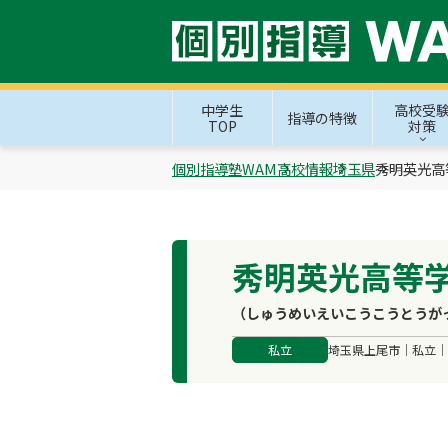
中学生
高校受
指導の特徴
TOP
対策
個別指導塾WAM
高校情報
埼玉県
秀明英光高
秀明英光高等
（しゅうめいえいこうこうとうが
私立
埼玉県上尾市｜私立｜