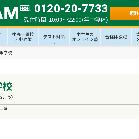
0120-20-7733
無料
受付時間 10:00～22:00(年中無休)
験
中高一貫校
中学生の
テスト対策
合格体験記
内申対策
オンライン塾
等学校
学校
っこう）
共学