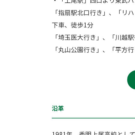
・「上尾駅」西口より東武バ
「指扇駅北口行き」、「リハ
下車、徒歩1分
「埼玉医大行き」、「川越駅
「丸山公園行き」、「平方行
沿革
1981年 秀明上尾高校とし