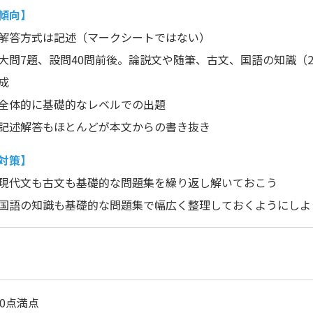
傾向】
解答方式は記述（マークシートではない）
大問7題、設問40問前後。論説文や随筆、古文、国語の知識（2
成
全体的に基礎的なレベルでの出題
記述解答もほとんどが本文からの書き抜き
対策】
現代文も古文も基礎的な問題集を繰り返し解いておこう
国語の知識も基礎的な問題集で幅広く整理しておくようにしよ
00点満点