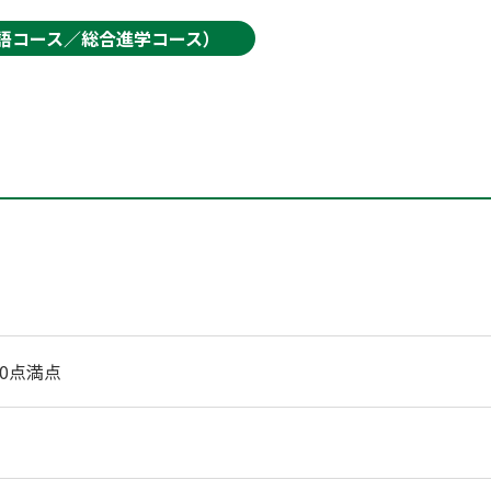
語コース／総合進学コース）
00点満点