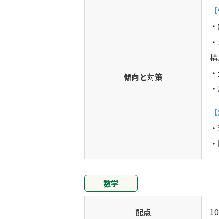
【
・
・
構
・
傾向と対策
・
【
・
・
数学
配点
1