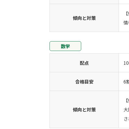
【
傾向と対策
情
数学
配点
1
合格目安
6
【
傾向と対策
大
さ