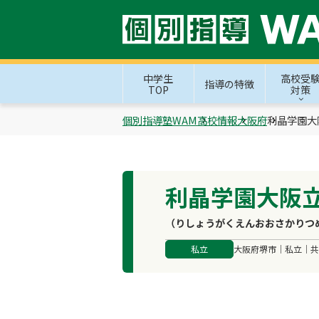
中学生
高校受
指導の特徴
TOP
対策
個別指導塾WAM
高校情報
大阪府
利晶学園大
利晶学園大阪
（りしょうがくえんおおさかりつ
私立
大阪府堺市｜私立｜共