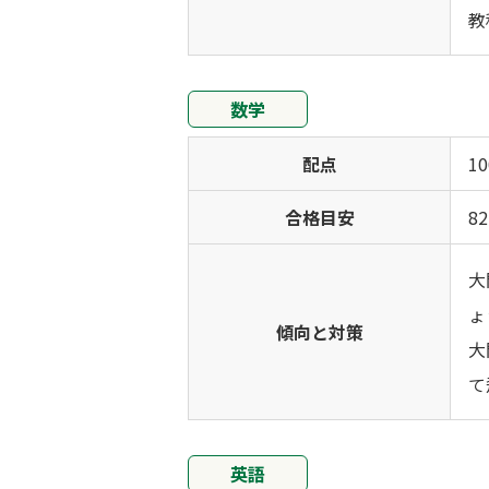
教
数学
配点
1
合格目安
8
大
ょ
傾向と対策
大
て
英語