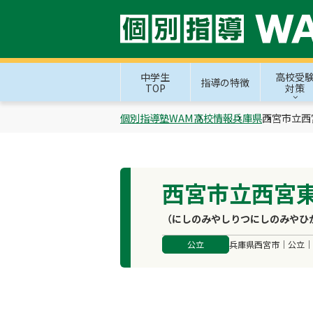
中学生
高校受
指導の特徴
TOP
対策
個別指導塾WAM
高校情報
兵庫県
西宮市立西
西宮市立西宮
（にしのみやしりつにしのみやひ
公立
兵庫県西宮市｜公立｜