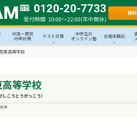
0120-20-7733
無料
受付時間 10:00～22:00(年中無休)
験
中高一貫校
中学生の
テスト対策
合格体験記
内申対策
オンライン塾
宮東高等学校
東高等学校
がしこうとうがっこう）
共学