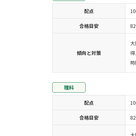
配点
1
合格目安
8
大
傾向と対策
得
時
理科
配点
1
合格目安
8
大