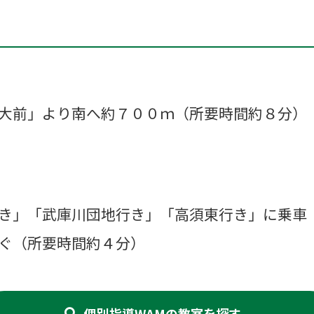
大前」より南へ約７００ｍ（所要時間約８分）
き」「武庫川団地行き」「高須東行き」に乗車
ぐ（所要時間約４分）
個別指導WAMの教室を探す