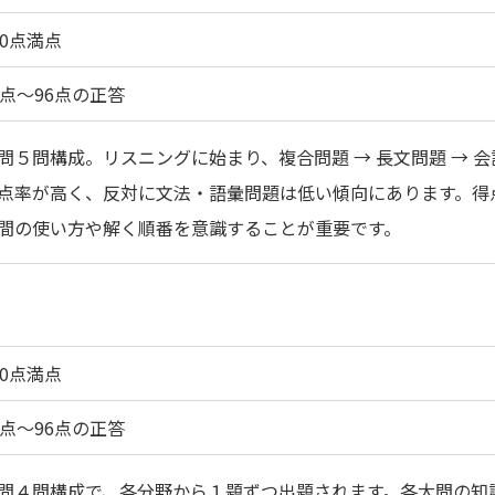
00点満点
2点～96点の正答
問５問構成。リスニングに始まり、複合問題 → 長文問題 → 
点率が高く、反対に文法・語彙問題は低い傾向にあります。得
間の使い方や解く順番を意識することが重要です。
00点満点
2点～96点の正答
問４問構成で、各分野から１題ずつ出題されます。各大問の知