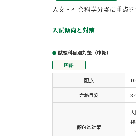
人文・社会科学分野に重点を
入試傾向と対策
試験科目別対策（中期）
国語
配点
1
合格目安
8
大
題
傾向と対策
（