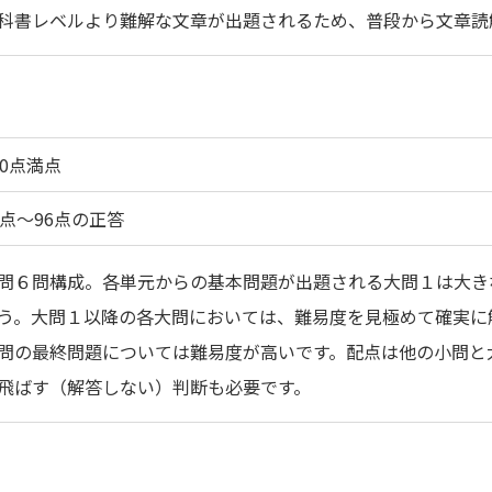
科書レベルより難解な文章が出題されるため、普段から文章読
00点満点
2点～96点の正答
問６問構成。各単元からの基本問題が出題される大問１は大き
う。大問１以降の各大問においては、難易度を見極めて確実に
問の最終問題については難易度が高いです。配点は他の小問と
飛ばす（解答しない）判断も必要です。