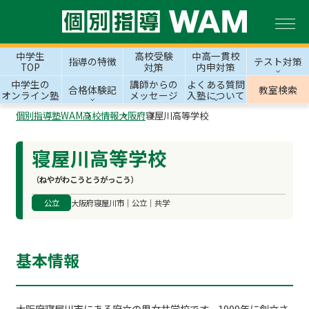
中学生
高校受験
中高一貫校
指導の特徴
テスト対策
TOP
対策
内申対策
中学生の
講師からの
よくある質問
合格体験記
教室検索
オンライン塾
メッセージ
入塾について
個別指導塾WAM
高校情報
大阪府
寝屋川高等学校
寝屋川高等学校
（ねやがわこうとうがっこう）
公立
大阪府寝屋川市｜公立｜共学
基本情報
大阪府寝屋川市にある府立の男女共学校です。1909年に創立さ