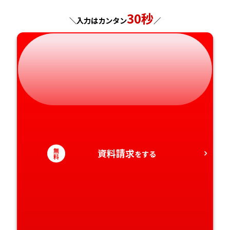
30秒
＼入力はカンタン
／
無
資料請求
をする
料