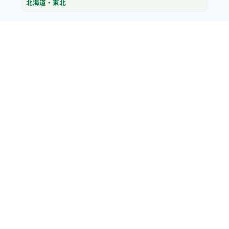
北海道・東北
北海道
青森県
北陸・中部
富山県
石川県
福井県
新潟県
山梨県
長野県
愛知県
静岡県
関東
神奈川県
東京都
埼玉県
群馬県
栃木県
茨城県
千葉県
関西
兵庫県
大阪府
京都府
奈良県
滋賀県
三重県
和歌山県