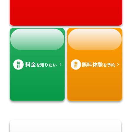
無
無
料金
無料体験
を知りたい
を予約
料
料