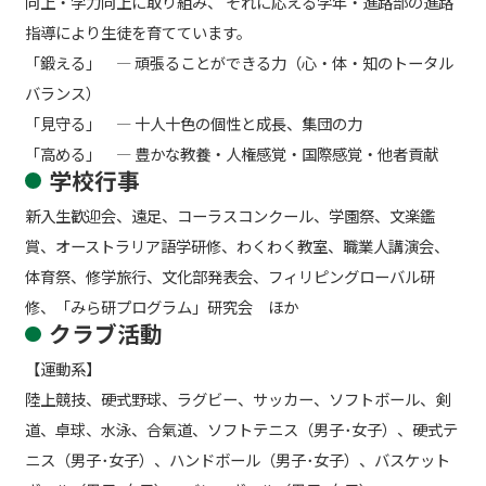
向上・学力向上に取り組み、 それに応える学年・進路部の進路
指導により生徒を育てています。
「鍛える」 ― 頑張ることができる力（心・体・知のトータル
バランス）
「見守る」 ― 十人十色の個性と成長、集団の力
「高める」 ― 豊かな教養・人権感覚・国際感覚・他者貢献
学校行事
新入生歓迎会、遠足、コーラスコンクール、学園祭、文楽鑑
賞、オーストラリア語学研修、わくわく教室、職業人講演会、
体育祭、修学旅行、文化部発表会、フィリピングローバル研
修、「みら研プログラム」研究会 ほか
クラブ活動
【運動系】
陸上競技、硬式野球、ラグビー、サッカー、ソフトボール、剣
道、卓球、水泳、合氣道、ソフトテニス（男子･女子）、硬式テ
ニス（男子･女子）、ハンドボール（男子･女子）、バスケット