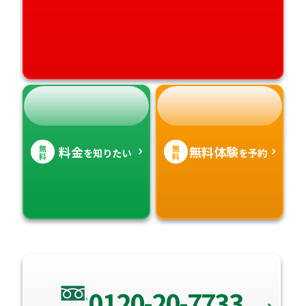
無
無
料金
無料体験
を知りたい
を予約
料
料
0120-20-7733