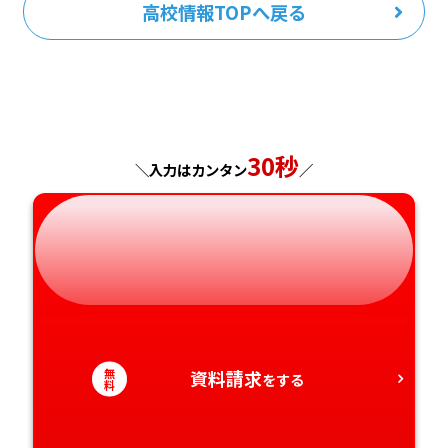
高校情報TOPへ戻る
30秒
＼入力はカンタン
／
無
資料請求
をする
料