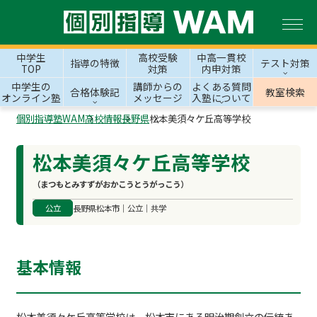
中学生
高校受験
中高一貫校
指導の特徴
テスト対策
TOP
対策
内申対策
中学生の
講師からの
よくある質問
合格体験記
教室検索
オンライン塾
メッセージ
入塾について
個別指導塾WAM
高校情報
長野県
松本美須々ケ丘高等学校
松本美須々ケ丘高等学校
（まつもとみすずがおかこうとうがっこう）
公立
長野県松本市｜公立｜共学
基本情報
松本美須々ケ丘高等学校は、松本市にある明治期創立の伝統あ