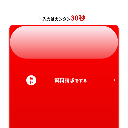
30秒
＼入力はカンタン
／
無
資料請求
をする
料