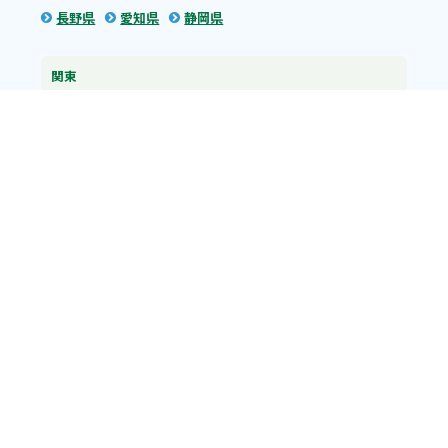
長野県
愛知県
静岡県
関東
神奈川県
東京都
埼玉県
群馬県
栃木県
茨城県
千葉県
関西
兵庫県
大阪府
京都府
奈良県
滋賀県
三重県
和歌山県
中国・四国
広島県
香川県
愛媛県
徳島県
九州・沖縄