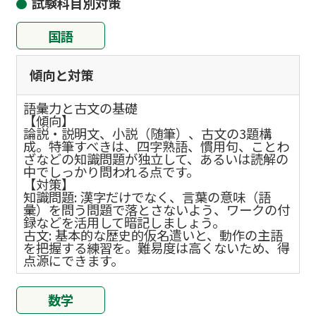
試験科目別対策
国語
傾向と対策
語彙力と古文の基礎
【傾向】
論説・説明文、小説（随筆）、古文の3題構
成。特筆すべきは、四字熟語、慣用句、ことわ
ざなどの知識問題が独立して、あるいは読解の
中でしっかり問われる点です。
【対策】
知識問題: 漢字だけでなく、言葉の意味（語
彙）を問う問題で落とさないよう、ワークの付
録などを活用して暗記しましょう。
古文: 基本的な歴史的仮名遣いと、動作の主語
を把握する練習を。難易度は高くないため、得
点源にできます。
数学