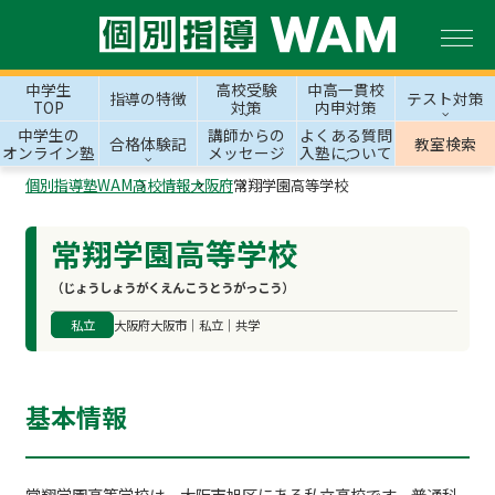
中学生
高校受験
中高一貫校
指導の特徴
テスト対策
TOP
対策
内申対策
中学生の
講師からの
よくある質問
合格体験記
教室検索
オンライン塾
メッセージ
入塾について
個別指導塾WAM
高校情報
大阪府
常翔学園高等学校
常翔学園高等学校
（じょうしょうがくえんこうとうがっこう）
私立
大阪府大阪市｜私立｜共学
基本情報
常翔学園高等学校は、大阪市旭区にある私立高校です。普通科