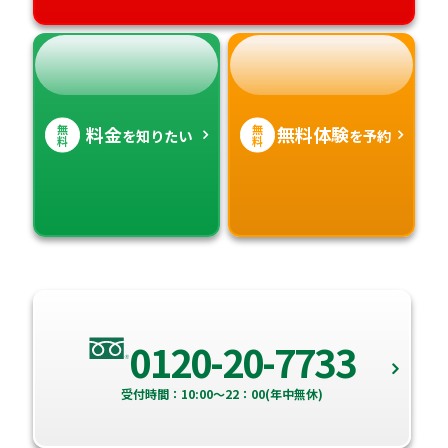
無
無
料金
無料体験
を知りたい
を予約
料
料
0120-20-7733
受付時間：10:00～22：00(年中無休)