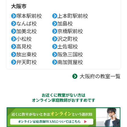
大阪市
塚本駅前校
上本町駅前校
なんば校
加島校
加美北校
京橋駅前校
小松校
沢之町校
高見校
土佐堀校
放出東校
阪急三国校
弁天町校
南加賀屋校
大阪府の教室一覧
お近くに教室がない方は
オンライン家庭教師がおすすめです