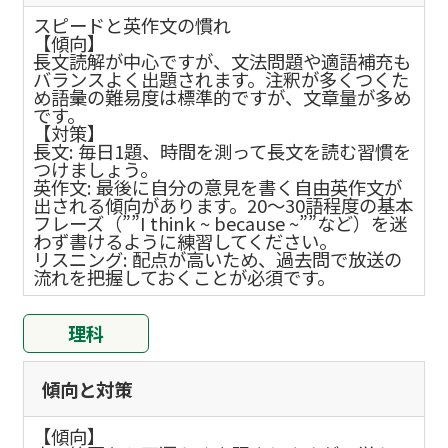
スピードと英作文の慣れ
【傾向】
長文読解が中心ですが、文法問題や適語補充も
バランスよく出題されます。注釈が多くつくた
め語彙の難易度は標準的ですが、文章量が多め
です。
【対策】
長文: 毎日1題、時間を測って長文を読む習慣を
つけましょう。
英作文: 最後に自分の意見を書く自由英作文が
出される傾向があります。20〜30語程度の基本
フレーズ（””I think ~ because ~””など）を迷
わず書けるように練習してください。
リスニング: 配点が高いため、過去問で放送の
流れを把握しておくことが必須です。
理科
傾向と対策
【傾向】