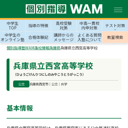
中学生
高校受験
中高一貫校
指導の特徴
テスト対策
TOP
対策
内申対策
中学生の
講師からの
よくある質問
合格体験記
教室検索
オンライン塾
メッセージ
入塾について
個別指導塾WAM
高校情報
兵庫県
兵庫県立西宮高等学校
兵庫県立西宮高等学校
（ひょうごけんりつにしのみやこうとうがっこう）
公立
兵庫県西宮市｜公立｜共学
基本情報
兵庫県立西宮高等学校は、兵庫県西宮市にある公立普通科高校