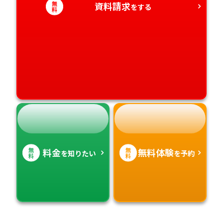
無
資料請求
をする
料
無
無
料金
無料体験
を知りたい
を予約
料
料