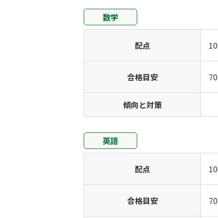
数学
配点
1
合格目安
7
傾向と対策
英語
配点
1
合格目安
7