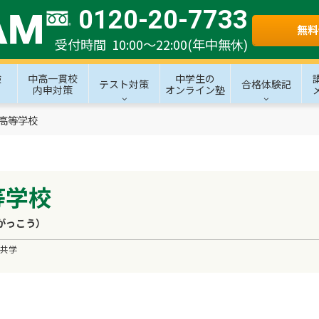
0120-20-7733
無料
受付時間 10:00～22:00(年中無休)
験
中高一貫校
中学生の
テスト対策
合格体験記
内申対策
オンライン塾
高等学校
等学校
がっこう）
共学