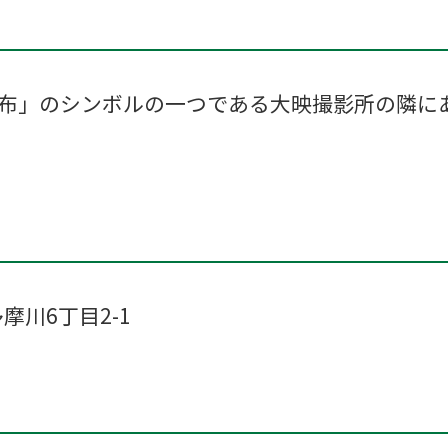
布」のシンボルの一つである大映撮影所の隣に
多摩川6丁目2-1