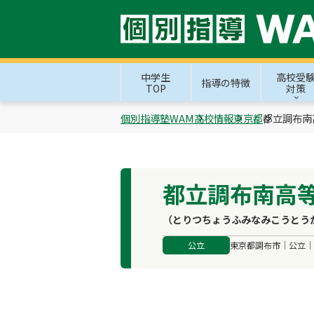
中学生
高校受
指導の特徴
TOP
対策
個別指導塾WAM
高校情報
東京都
都立調布南
都立調布南高
（とりつちょうふみなみこうとう
公立
東京都調布市｜公立｜