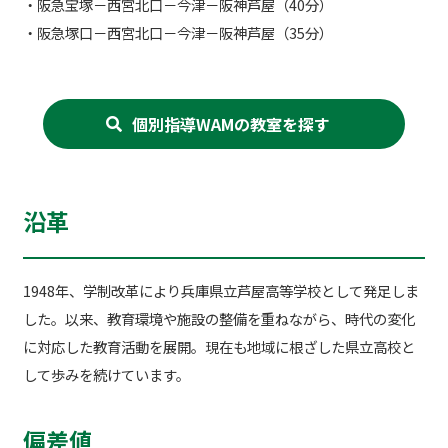
・阪急宝塚－西宮北口－今津－阪神芦屋（40分）
・阪急塚口－西宮北口－今津－阪神芦屋（35分）
個別指導WAMの教室を探す
沿革
1948年、学制改革により兵庫県立芦屋高等学校として発足しま
した。以来、教育環境や施設の整備を重ねながら、時代の変化
に対応した教育活動を展開。現在も地域に根ざした県立高校と
して歩みを続けています。
偏差値