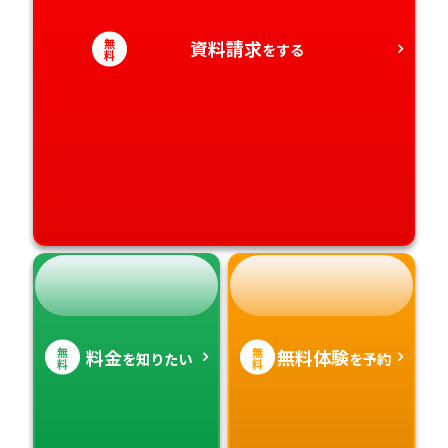
無
資料請求
をする
料
無
無
料金
無料体験
を知りたい
を予約
料
料