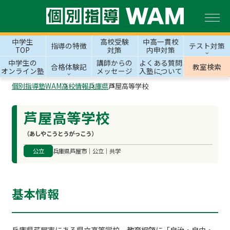
中学生
高校受験
中高一貫校
指導の特徴
テスト対策
TOP
対策
内申対策
中学生の
講師からの
よくある質問
合格体験記
教室検索
オンライン塾
メッセージ
入塾について
個別指導塾WAM
高校情報
兵庫県
芦屋高等学校
芦屋高等学校
（あしやこうとうがっこう）
公立
兵庫県芦屋市｜公立｜共学
基本情報
兵庫県芦屋市にある県立高等学校。教育綱領に「自治・自由・